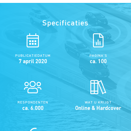
Specificaties
PUBLICATIEDATUM
PAGINA'S
7 april 2020
ca. 100
RESPONDENTEN
WAT U KRIJGT
ca. 6.000
Online & Hardcover