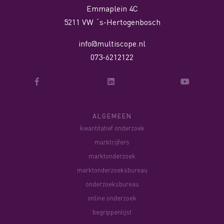
Emmaplein 4C
5211 VW ´s-Hertogenbosch
info@multiscope.nl
073-6212122
ALGEMEEN
kwantitatief onderzoek
marktcijfers
marktonderzoek
marktonderzoeksbureau
onderzoeksbureau
online onderzoek
begrippenlijst