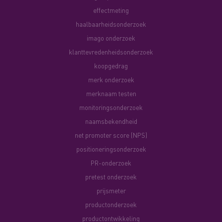
effectmeting
haalbaarheidsonderzoek
imago onderzoek
klanttevredenheidsonderzoek
koopgedrag
merk onderzoek
merknaam testen
monitoringsonderzoek
naamsbekendheid
net promoter score (NPS)
positioneringsonderzoek
PR-onderzoek
pretest onderzoek
prijsmeter
productonderzoek
productontwikkeling