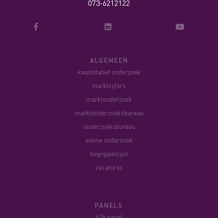
073-6212122
ALGEMEEN
kwantitatief onderzoek
marktcijfers
marktonderzoek
marktonderzoeksbureau
onderzoeksbureau
online onderzoek
begrippenlijst
vacatures
PANELS
b2b panel