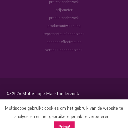
pretest onderzoek
prijsmeter
productonderzoek
productontwikkeling
representatief onderzoek
sponsor effectmeting
verpakkingsonderzoek
© 2026
Multiscope Marktonderzoek
Website by Shareforce
Multiscope gebruikt cookies om het gebruik van de website te
analyseren en het gebruikersgemak te verbeteren.
Prima!