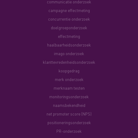
communicatie onderzoek
campagne effectmeting
concurrentie onderzoek
doelgroeponderzoek
effectmeting
haalbaarheidsonderzoek
imago onderzoek
klanttevredenheidsonderzoek
koopgedrag
merk onderzoek
merknaam testen
monitoringsonderzoek
naamsbekendheid
net promoter score (NPS)
positioneringsonderzoek
PR-onderzoek