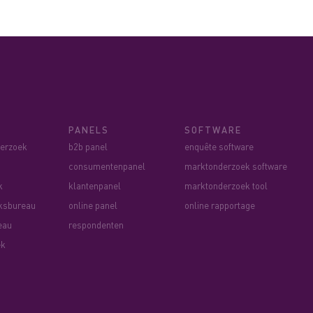
PANELS
SOFTWARE
derzoek
b2b panel
enquête software
consumentenpanel
marktonderzoek software
k
klantenpanel
marktonderzoek tool
ksbureau
online panel
online rapportage
eau
respondenten
ek