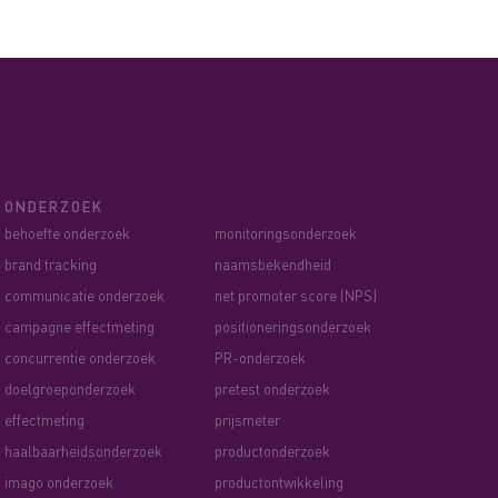
ONDERZOEK
behoefte onderzoek
monitoringsonderzoek
brand tracking
naamsbekendheid
communicatie onderzoek
net promoter score (NPS)
campagne effectmeting
positioneringsonderzoek
concurrentie onderzoek
PR-onderzoek
doelgroeponderzoek
pretest onderzoek
effectmeting
prijsmeter
haalbaarheidsonderzoek
productonderzoek
imago onderzoek
productontwikkeling