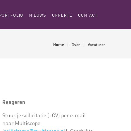
PORTFOLIO
NIEUWS
OFFERTE
CONTACT
Home
Over
Vacatures
Reageren
Stuur je sollicitatie (+CV) per e-mail
naar Multiscope
(
solliciteren@multiscope.nl
). Geschikte