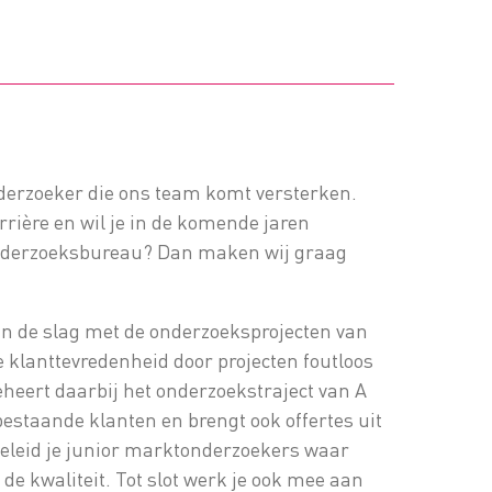
derzoeker die ons team komt versterken.
arrière en wil je in de komende jaren
onderzoeksbureau? Dan maken wij graag
an de slag met de onderzoeksprojecten van
e klanttevredenheid door projecten foutloos
eheert daarbij het onderzoekstraject van A
bestaande klanten en brengt ook offertes uit
geleid je junior marktonderzoekers waar
 de kwaliteit. Tot slot werk je ook mee aan