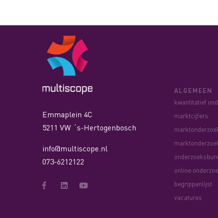
ALGEMEEN
kwantitatief on
Emmaplein 4C
marktcijfers
5211 VW ´s-Hertogenbosch
marktonderzoe
marktonderzoe
info@multiscope.nl
onderzoeksbur
073-6212122
online onderzo
begrippenlijst
vacatures