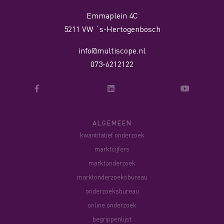
Emmaplein 4C
5211 VW ´s-Hertogenbosch
info@multiscope.nl
073-6212122
ALGEMEEN
kwantitatief onderzoek
marktcijfers
marktonderzoek
marktonderzoeksbureau
onderzoeksbureau
online onderzoek
begrippenlijst