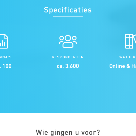
Specificaties
GINA'S
RESPONDENTEN
WAT U 
. 100
ca. 3.600
Online & H
Wie gingen u voor?