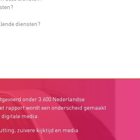
sten?
illende diensten?
itgevoerd onder 3.600 Nederlandse
et rapport wordt een onderscheid gemaakt
 digitale media:
cutting, zuivere kijktijd en media