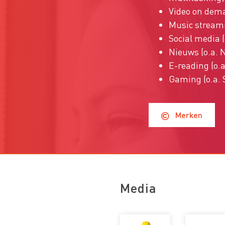
Video on dema
Music streamin
Social media 
Nieuws (o.a. 
E-reading (o.
Gaming (o.a. 
Merken
Media