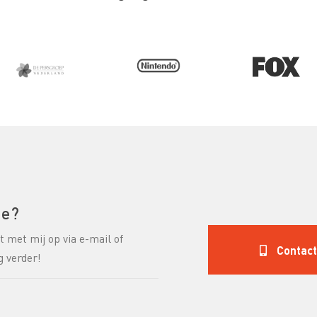
ie?
 met mij op via e-mail of
Contac
g verder!