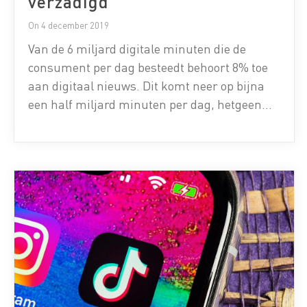
verzadigd
On 4 december 2019
Van de 6 miljard digitale minuten die de
consument per dag besteedt behoort 8% toe
aan digitaal nieuws. Dit komt neer op bijna
een half miljard minuten per dag, hetgeen
nagenoeg hetzelfde is als in 2017. Dit blijkt uit
de tweede editie van de Smart Media Monitor,
een grootschalig onderzoek van Multiscope
onder 3.600 Nederlanders. […]