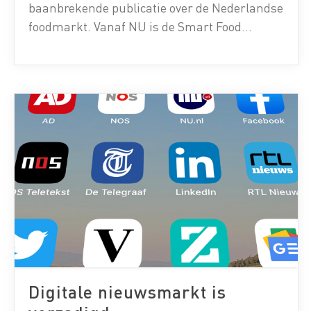
baanbrekende publicatie over de Nederlandse
foodmarkt. Vanaf NU is de Smart Food
Monitor 2020 beschikbaar. De Smart Food
Monitor is hét marktonderzoek naar cijfers
en trends in food retail in Nederland. Het
onderzoek geeft een beeld van het
consumptiegedrag en de
toekomstverwachting van de consument. […]
Digitale nieuwsmarkt is