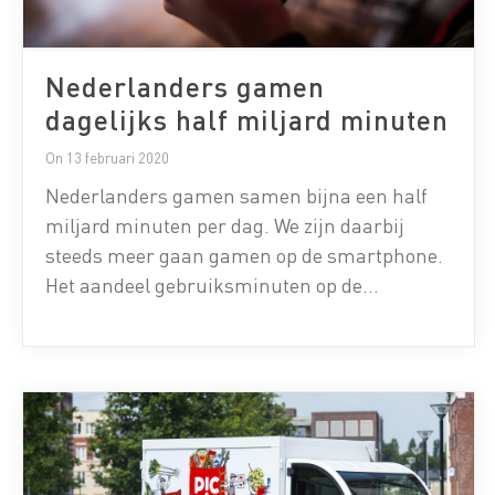
Nederlanders gamen
dagelijks half miljard minuten
On 13 februari 2020
Nederlanders gamen samen bijna een half
miljard minuten per dag. We zijn daarbij
steeds meer gaan gamen op de smartphone.
Het aandeel gebruiksminuten op de
smartphone (35%) is inmiddels beduidend
groter dan het aandeel van console gaming
(15%). Dit blijkt uit de tweede editie van
de Smart Media Monitor, een grootschalig
onderzoek van Multiscope onder 3.600 […]