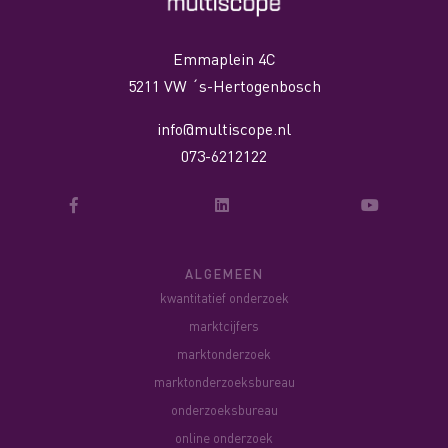
Emmaplein 4C
5211 VW ´s-Hertogenbosch
info@multiscope.nl
073-6212122
ALGEMEEN
kwantitatief onderzoek
marktcijfers
marktonderzoek
marktonderzoeksbureau
onderzoeksbureau
online onderzoek