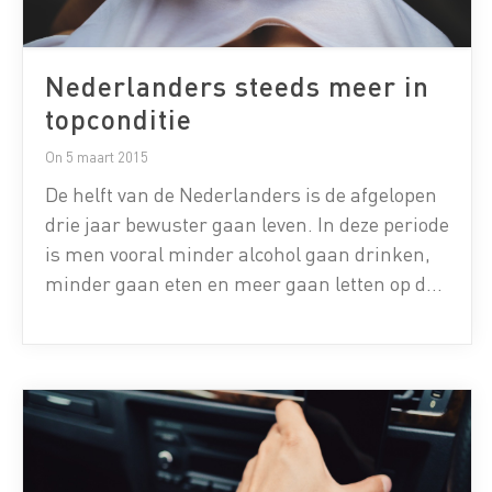
Nederlanders steeds meer in
topconditie
On 5 maart 2015
De helft van de Nederlanders is de afgelopen
drie jaar bewuster gaan leven. In deze periode
is men vooral minder alcohol gaan drinken,
minder gaan eten en meer gaan letten op de
mentale gezondheid. Deze bewustwording
zorgt er mede voor dat een kwart van de
Nederlanders dagelijkse beweging
registreert. Dit blijkt uit marktonderzoek
onder 1.020 […]