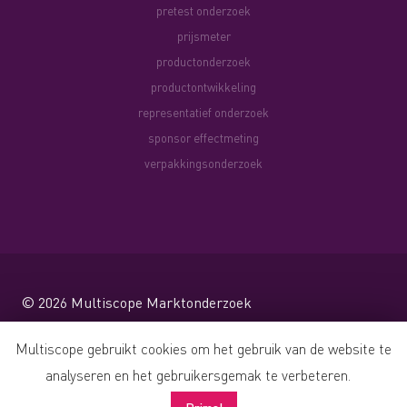
pretest onderzoek
prijsmeter
productonderzoek
productontwikkeling
representatief onderzoek
sponsor effectmeting
verpakkingsonderzoek
© 2026
Multiscope Marktonderzoek
Website by Shareforce
Multiscope gebruikt cookies om het gebruik van de website te
analyseren en het gebruikersgemak te verbeteren.