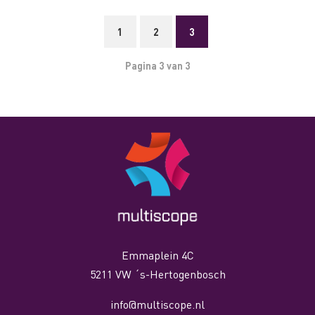
makkelijk is. De verwachting is dat er in 2016
ruim 3,5 miljoen Nederlanders met een
1
2
3
smartwatch rondlopen. Dit blijkt uit
marktonderzoek onder 1.008 […]
Pagina 3 van 3
Emmaplein 4C
5211 VW ´s-Hertogenbosch
info@multiscope.nl