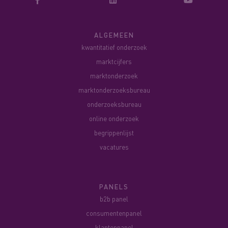
ALGEMEEN
kwantitatief onderzoek
marktcijfers
marktonderzoek
marktonderzoeksbureau
onderzoeksbureau
online onderzoek
begrippenlijst
vacatures
PANELS
b2b panel
consumentenpanel
klantenpanel