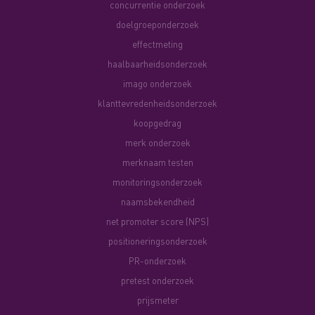
concurrentie onderzoek
doelgroeponderzoek
effectmeting
haalbaarheidsonderzoek
imago onderzoek
klanttevredenheidsonderzoek
koopgedrag
merk onderzoek
merknaam testen
monitoringsonderzoek
naamsbekendheid
net promoter score (NPS)
positioneringsonderzoek
PR-onderzoek
pretest onderzoek
prijsmeter