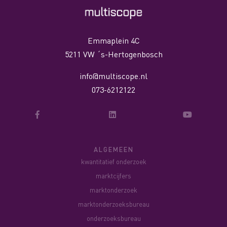
Emmaplein 4C
5211 VW ´s-Hertogenbosch
info@multiscope.nl
073-6212122
ALGEMEEN
kwantitatief onderzoek
marktcijfers
marktonderzoek
marktonderzoeksbureau
onderzoeksbureau