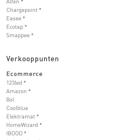
Alfen *
Chargepoint *
Easee *
Ecotap *
Smappee *
Verkooppunten
Ecommerce
123led *
Amazon *
Bol
Coolblue
Elektramat *
HomeWizard *
IBOOD *