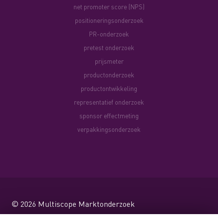
net promoter score (NPS)
positioneringsonderzoek
PR-onderzoek
pretest onderzoek
prijsmeter
productonderzoek
productontwikkeling
representatief onderzoek
sponsor effectmeting
verpakkingsonderzoek
© 2026
Multiscope Marktonderzoek
Website by Shareforce