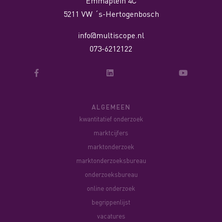
Emmaplein 4C
5211 VW ´s-Hertogenbosch
info@multiscope.nl
073-6212122
ALGEMEEN
kwantitatief onderzoek
marktcijfers
marktonderzoek
marktonderzoeksbureau
onderzoeksbureau
online onderzoek
begrippenlijst
vacatures