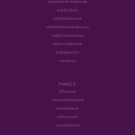
kwantitatief onderzoek
marktcijfers
marktonderzoek
marktonderzoeksbureau
onderzoeksbureau
online onderzoek
begrippenlijst
vacatures
PANELS
b2b panel
consumentenpanel
klantenpanel
online panel
respondenten