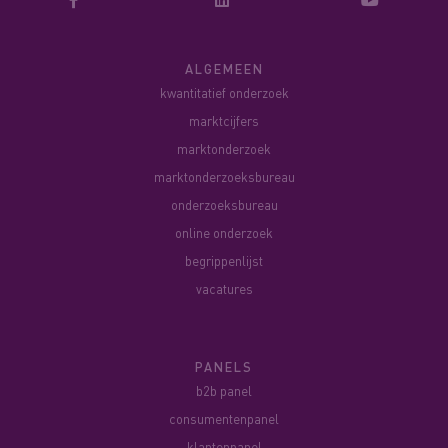
ALGEMEEN
kwantitatief onderzoek
marktcijfers
marktonderzoek
marktonderzoeksbureau
onderzoeksbureau
online onderzoek
begrippenlijst
vacatures
PANELS
b2b panel
consumentenpanel
klantenpanel