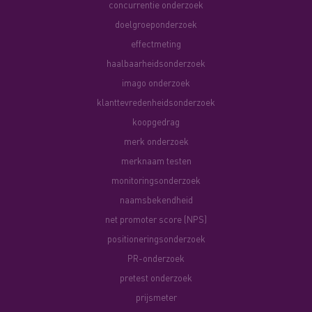
concurrentie onderzoek
doelgroeponderzoek
effectmeting
haalbaarheidsonderzoek
imago onderzoek
klanttevredenheidsonderzoek
koopgedrag
merk onderzoek
merknaam testen
monitoringsonderzoek
naamsbekendheid
net promoter score (NPS)
positioneringsonderzoek
PR-onderzoek
pretest onderzoek
prijsmeter