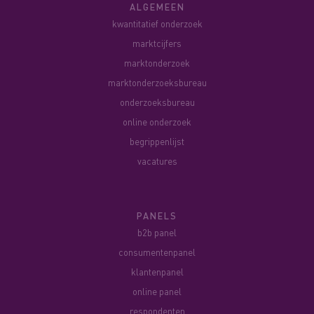
ALGEMEEN
kwantitatief onderzoek
marktcijfers
marktonderzoek
marktonderzoeksbureau
onderzoeksbureau
online onderzoek
begrippenlijst
vacatures
PANELS
b2b panel
consumentenpanel
klantenpanel
online panel
respondenten