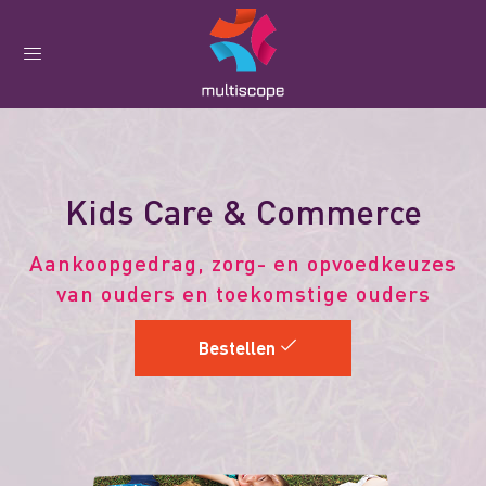
Kids Care & Commerce
Aankoopgedrag, zorg- en opvoedkeuzes
van ouders en toekomstige ouders
Bestellen