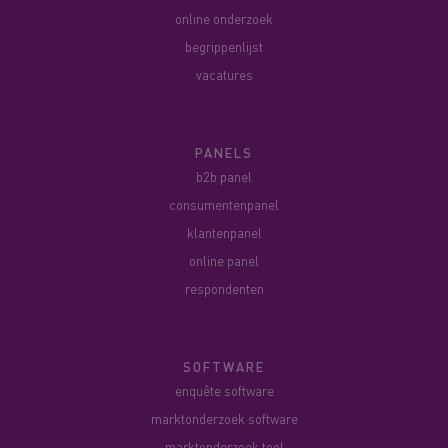
online onderzoek
begrippenlijst
vacatures
PANELS
b2b panel
consumentenpanel
klantenpanel
online panel
respondenten
SOFTWARE
enquête software
marktonderzoek software
marktonderzoek tool