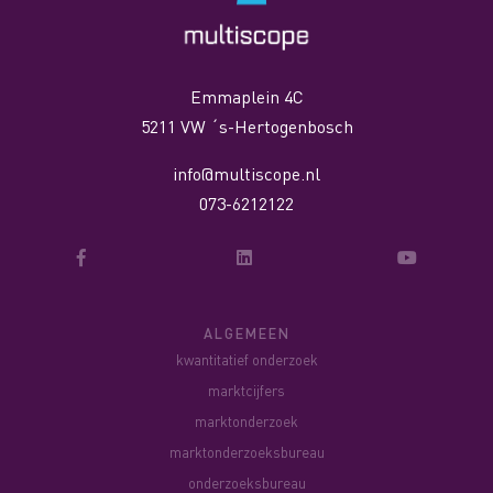
Emmaplein 4C
5211 VW ´s-Hertogenbosch
info@multiscope.nl
073-6212122
ALGEMEEN
kwantitatief onderzoek
marktcijfers
marktonderzoek
marktonderzoeksbureau
onderzoeksbureau