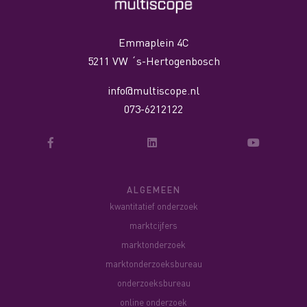
Emmaplein 4C
5211 VW ´s-Hertogenbosch
Totaal meer dan 50 verschillende
info@multiscope.nl
vraagtypes. U kunt contact opnemen
073-6212122
voor custom vraagtypes.
Klik
hier
voor een compleet overzicht met
alle vraagtypes.
ALGEMEEN
kwantitatief onderzoek
marktcijfers
marktonderzoek
marktonderzoeksbureau
onderzoeksbureau
online onderzoek