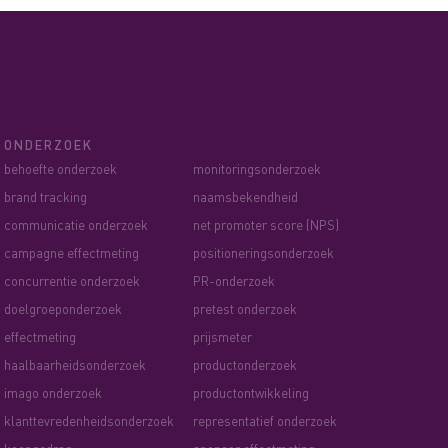
ONDERZOEK
behoefte onderzoek
monitoringsonderzoek
brand tracking
naamsbekendheid
communicatie onderzoek
net promoter score (NPS)
campagne effectmeting
positioneringsonderzoek
concurrentie onderzoek
PR-onderzoek
doelgroeponderzoek
pretest onderzoek
effectmeting
prijsmeter
haalbaarheidsonderzoek
productonderzoek
imago onderzoek
productontwikkeling
klanttevredenheidsonderzoek
representatief onderzoek