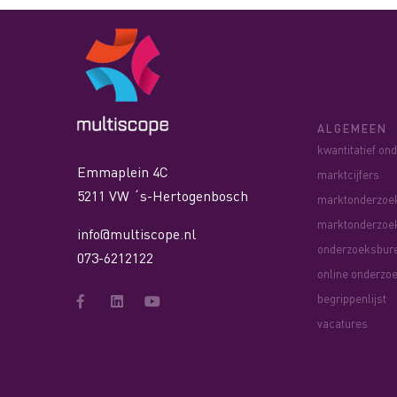
ALGEMEEN
kwantitatief on
Emmaplein 4C
marktcijfers
5211 VW ´s-Hertogenbosch
marktonderzoe
marktonderzoe
info@multiscope.nl
onderzoeksbur
073-6212122
online onderzo
begrippenlijst
vacatures