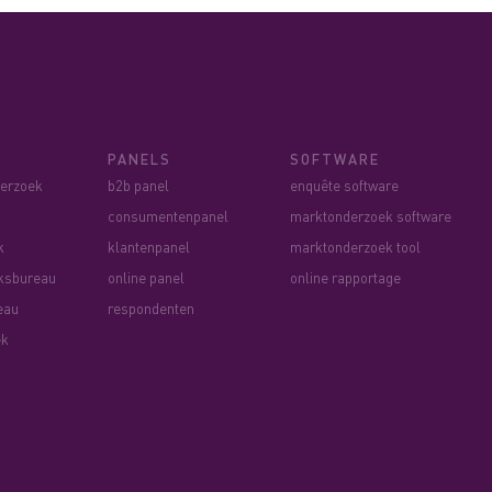
PANELS
SOFTWARE
derzoek
b2b panel
enquête software
consumentenpanel
marktonderzoek software
k
klantenpanel
marktonderzoek tool
ksbureau
online panel
online rapportage
eau
respondenten
ek