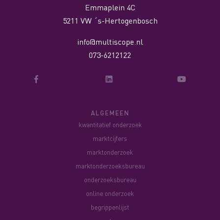
Emmaplein 4C
5211 VW ´s-Hertogenbosch
info@multiscope.nl
073-6212122
ALGEMEEN
kwantitatief onderzoek
marktcijfers
marktonderzoek
marktonderzoeksbureau
onderzoeksbureau
online onderzoek
begrippenlijst