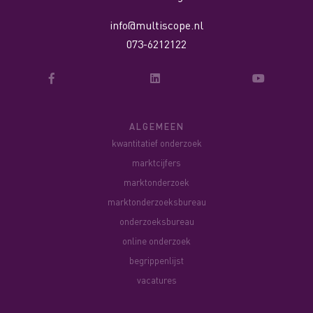
info@multiscope.nl
073-6212122
ALGEMEEN
kwantitatief onderzoek
marktcijfers
marktonderzoek
marktonderzoeksbureau
onderzoeksbureau
online onderzoek
begrippenlijst
vacatures