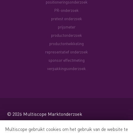
positioneringsonderzoek
PR-onderzoek
pretest onderzoek
prijsmeter
productonderzoek
productontwikkeling
representatief onderzoek
sponsor effectmeting
verpakkingsonderzoek
© 2026
Multiscope Marktonderzoek
Website by Shareforce
Multiscope gebruikt cookies om het gebruik van de website te