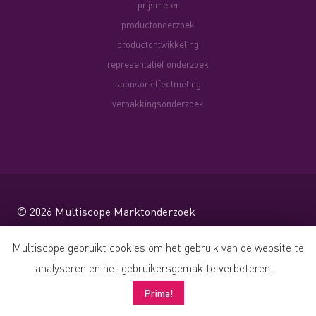
prijsmeter
productonderzoek
productontwikkeling
representatief onderzoek
sponsor effectmeting
verpakkingsonderzoek
© 2026
Multiscope Marktonderzoek
Website by Shareforce
Multiscope gebruikt cookies om het gebruik van de website te
analyseren en het gebruikersgemak te verbeteren.
Prima!