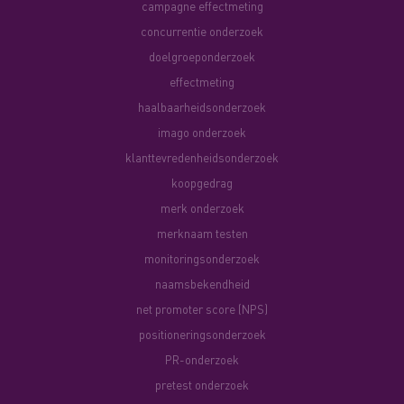
campagne effectmeting
concurrentie onderzoek
doelgroeponderzoek
effectmeting
haalbaarheidsonderzoek
imago onderzoek
klanttevredenheidsonderzoek
koopgedrag
merk onderzoek
merknaam testen
monitoringsonderzoek
naamsbekendheid
net promoter score (NPS)
positioneringsonderzoek
PR-onderzoek
pretest onderzoek