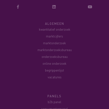
ALGEMEEN
kwantitatief onderzoek
marktcijfers
marktonderzoek
marktonderzoeksbureau
onderzoeksbureau
online onderzoek
begrippenlijst
vacatures
PANELS
b2b panel
consumentenpanel