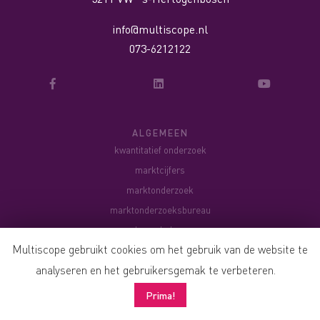
info@multiscope.nl
073-6212122
ALGEMEEN
kwantitatief onderzoek
marktcijfers
marktonderzoek
marktonderzoeksbureau
onderzoeksbureau
Multiscope gebruikt cookies om het gebruik van de website te
online onderzoek
analyseren en het gebruikersgemak te verbeteren.
begrippenlijst
vacatures
Prima!