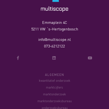
Emmaplein 4C
5211 VW ´s-Hertogenbosch
info@multiscope.nl
073-6212122
ALGEMEEN
kwantitatief onderzoek
marktcijfers
marktonderzoek
marktonderzoeksbureau
onderzoeksbureau