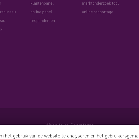
k
klantenpanel
marktonderzoek tool
ksbureau
online panel
online rapportage
eau
respondenten
ek
Website by Shareforce
om het gebruik van de website te analyseren en het gebruikersgem