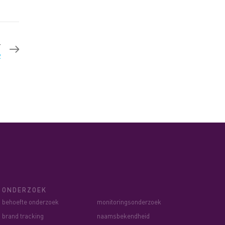
r
2
ONDERZOEK
behoefte onderzoek
monitoringsonderzoek
brand tracking
naamsbekendheid