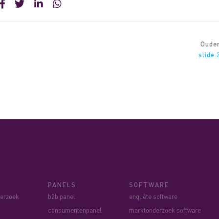
Oude
slide 
PANELS
SOFTWARE
derzoek
b2b panel
enquête software
consumentenpanel
marktonderzoek software