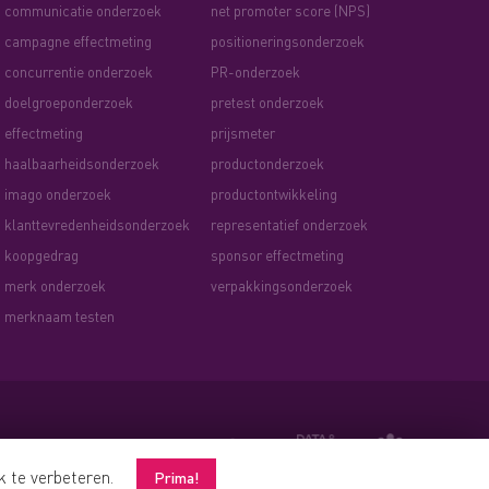
communicatie onderzoek
net promoter score (NPS)
campagne effectmeting
positioneringsonderzoek
concurrentie onderzoek
PR-onderzoek
doelgroeponderzoek
pretest onderzoek
effectmeting
prijsmeter
haalbaarheidsonderzoek
productonderzoek
imago onderzoek
productontwikkeling
klanttevredenheidsonderzoek
representatief onderzoek
koopgedrag
sponsor effectmeting
merk onderzoek
verpakkingsonderzoek
merknaam testen
ak te verbeteren.
Prima!