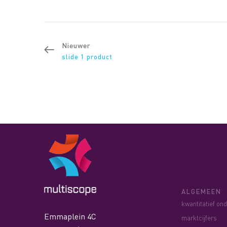
Nieuwer
slide 1 product
ALGEMEEN
kwantitatief on
Emmaplein 4C
marktcijfers