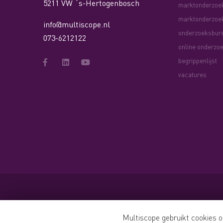
5211 VW ´s-Hertogenbosch
marktonderzoe
marktonderzoe
info@multiscope.nl
onderzoeksbur
073-6212122
online onderzo
begrippenlijst
vacatures
© 2026
Multiscope Marktonderzoek
Multiscope gebruikt cookies 