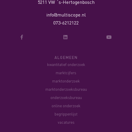
5211 VW ´s-Hertogenbosch
info@multiscope.nl
073-6212122
ALGEMEEN
kwantitatief onderzoek
marktcijfers
marktonderzoek
marktonderzoeksbureau
onderzoeksbureau
online onderzoek
begrippenlijst
vacatures