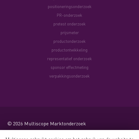
positioneringsonderzoek
PR-onderzoek
pretest onderzoek
prijsmeter
productonderzoek
productontwikkeling
representatief onderzoek
sponsor effectmeting
verpakkingsonderzoek
© 2026
Multiscope Marktonderzoek
Website by Shareforce