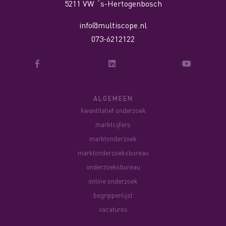
5211 VW ´s-Hertogenbosch
info@multiscope.nl
073-6212122
ALGEMEEN
kwantitatief onderzoek
marktcijfers
marktonderzoek
marktonderzoeksbureau
onderzoeksbureau
online onderzoek
begrippenlijst
vacatures