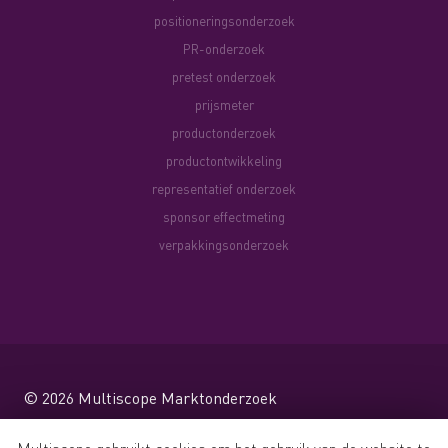
positioneringsonderzoek
PR-onderzoek
pretest onderzoek
prijsmeter
productonderzoek
productontwikkeling
representatief onderzoek
sponsor effectmeting
verpakkingsonderzoek
© 2026
Multiscope Marktonderzoek
Website by Shareforce