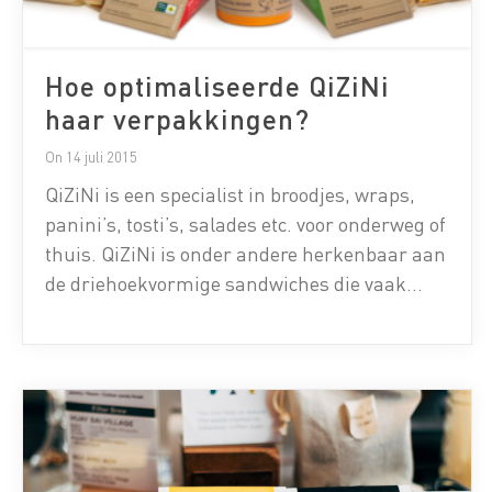
Hoe optimaliseerde QiZiNi
haar verpakkingen?
On 14 juli 2015
QiZiNi is een specialist in broodjes, wraps,
panini’s, tosti’s, salades etc. voor onderweg of
thuis. QiZiNi is onder andere herkenbaar aan
de driehoekvormige sandwiches die vaak
verkrijgbaar zijn bij tankstations. Multiscope
werd ingeschakeld voor een
verpakkingsonderzoek omdat QiZiNi graag de
nieuwe verpakkingsoncepten van sandwiches
en broodjes wilde testen. Daarvoor werd
gebruik gemaakt van het Multiscope […]