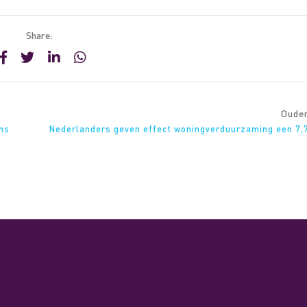
Share:
Oude
ns
Nederlanders geven effect woningverduurzaming een 7,