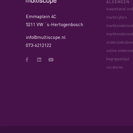
ALGEMEEN
kwantitatief on
Emmaplein 4C
marktcijfers
5211 VW ´s-Hertogenbosch
marktonderzoe
marktonderzoe
info@multiscope.nl
onderzoeksbur
073-6212122
online onderzo
begrippenlijst
vacatures