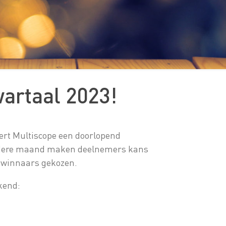
wartaal 2023!
rt Multiscope een doorlopend
Iedere maand maken deelnemers kans
e winnaars gekozen.
kend: