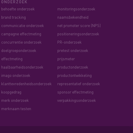
ONDERZOEK
behoefte onderzoek
monitoringsonderzoek
brand tracking
naamsbekendheid
communicatie onderzoek
net promoter score (NPS)
campagne effectmeting
positioneringsonderzoek
concurrentie onderzoek
PR-onderzoek
doelgroeponderzoek
pretest onderzoek
effectmeting
prijsmeter
haalbaarheidsonderzoek
productonderzoek
imago onderzoek
productontwikkeling
klanttevredenheidsonderzoek
representatief onderzoek
koopgedrag
sponsor effectmeting
merk onderzoek
verpakkingsonderzoek
merknaam testen