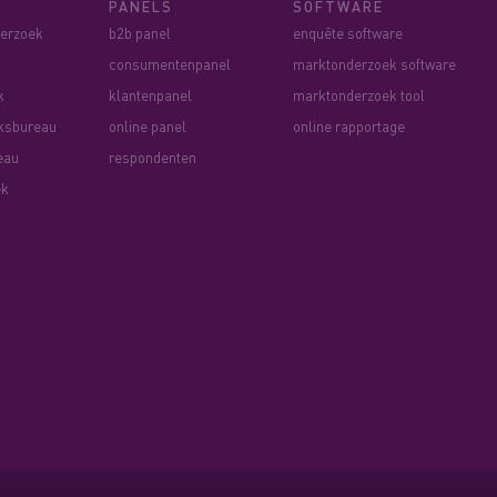
PANELS
SOFTWARE
derzoek
b2b panel
enquête software
consumentenpanel
marktonderzoek software
k
klantenpanel
marktonderzoek tool
ksbureau
online panel
online rapportage
eau
respondenten
ek