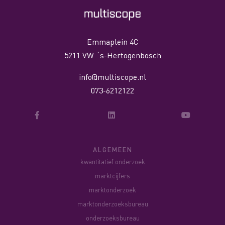
Emmaplein 4C
5211 VW ´s-Hertogenbosch
info@multiscope.nl
073-6212122
ALGEMEEN
kwantitatief onderzoek
marktcijfers
marktonderzoek
marktonderzoeksbureau
onderzoeksbureau