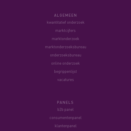
ALGEMEEN
kwantitatief onderzoek
marktcijfers
marktonderzoek
marktonderzoeksbureau
onderzoeksbureau
online onderzoek
begrippenlijst
vacatures
PANELS
b2b panel
consumentenpanel
klantenpanel