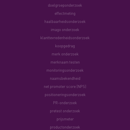
doelgroeponderzoek
effectmeting
haalbaarheidsonderzoek
imago onderzoek
klanttevredenheidsonderzoek
koopgedrag
merk onderzoek
merknaam testen
monitoringsonderzoek
naamsbekendheid
net promoter score (NPS)
positioneringsonderzoek
PR-onderzoek
pretest onderzoek
prijsmeter
productonderzoek