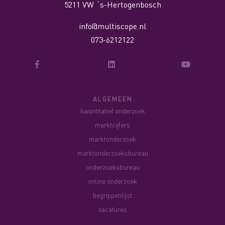
5211 VW ´s-Hertogenbosch
info@multiscope.nl
073-6212122
ALGEMEEN
kwantitatief onderzoek
marktcijfers
marktonderzoek
marktonderzoeksbureau
onderzoeksbureau
online onderzoek
begrippenlijst
vacatures