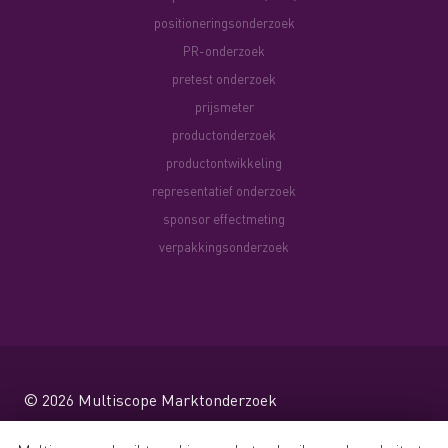
positioneringsonderzoek
PR-onderzoek
pretest onderzoek
prijsmeter
productonderzoek
productontwikkeling
representatief onderzoek
sponsor effectmeting
verpakkingsonderzoek
© 2026
Multiscope Marktonderzoek
Website by Shareforce