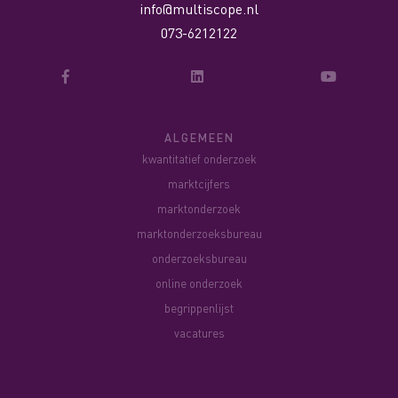
info@multiscope.nl
073-6212122
ALGEMEEN
kwantitatief onderzoek
marktcijfers
marktonderzoek
marktonderzoeksbureau
onderzoeksbureau
online onderzoek
begrippenlijst
vacatures