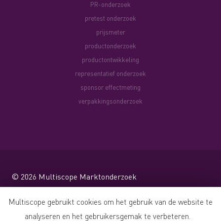
PR-onderzoek
pretest onderzoek
prijsmeter
productonderzoek
productontwikkeling
representatief onderzoek
sponsor effectmeting
verpakkingsonderzoek
© 2026
Multiscope Marktonderzoek
Website by Shareforce
Multiscope gebruikt cookies om het gebruik van de website te
analyseren en het gebruikersgemak te verbeteren.