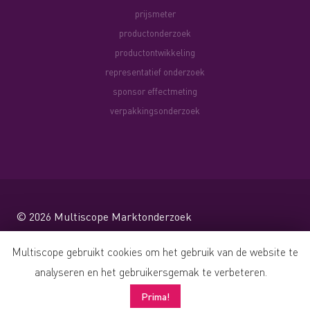
prijsmeter
productonderzoek
productontwikkeling
representatief onderzoek
sponsor effectmeting
verpakkingsonderzoek
© 2026
Multiscope Marktonderzoek
Website by Shareforce
Multiscope gebruikt cookies om het gebruik van de website te
analyseren en het gebruikersgemak te verbeteren.
Prima!