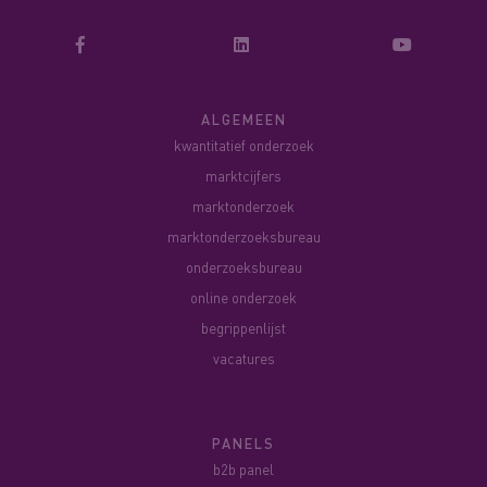
ALGEMEEN
kwantitatief onderzoek
marktcijfers
marktonderzoek
marktonderzoeksbureau
onderzoeksbureau
online onderzoek
begrippenlijst
vacatures
PANELS
b2b panel