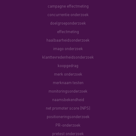
campagne effectmeting
concurrentie onderzoek
doelgroeponderzoek
effectmeting
haalbaarheidsonderzoek
imago onderzoek
klanttevredenheidsonderzoek
koopgedrag
merk onderzoek
merknaam testen
monitoringsonderzoek
naamsbekendheid
net promoter score (NPS)
positioneringsonderzoek
PR-onderzoek
pretest onderzoek