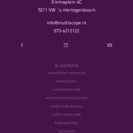
Emmaplein 4C
5211 VW ´s-Hertogenbosch
info@multiscope.nl
073-6212122
ALGEMEEN
kwantitatief onderzoek
marktcijfers
marktonderzoek
marktonderzoeksbureau
onderzoeksbureau
online onderzoek
begrippenlijst
vacatures