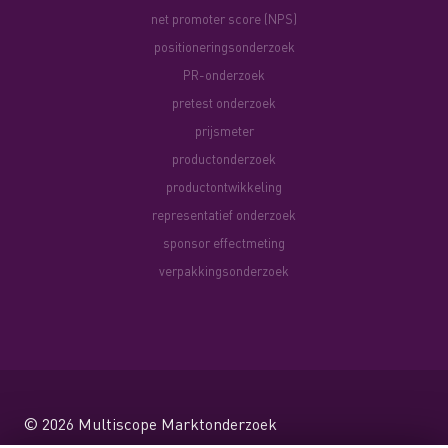
net promoter score (NPS)
positioneringsonderzoek
PR-onderzoek
pretest onderzoek
prijsmeter
productonderzoek
productontwikkeling
representatief onderzoek
sponsor effectmeting
verpakkingsonderzoek
© 2026
Multiscope Marktonderzoek