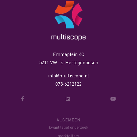
Emmaplein 4C
5211 VW ´s-Hertogenbosch
info@multiscope.nl
073-6212122
ALGEMEEN
kwantitatief onderzoek
marktcijfers