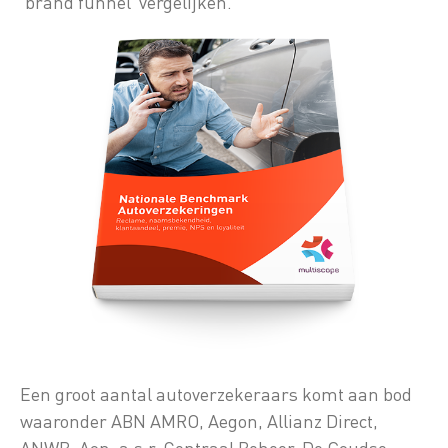
‘brand funnel’ vergelijken.
Een groot aantal autoverzekeraars komt aan bod
waaronder ABN AMRO, Aegon, Allianz Direct,
ANWB, Aon, a.s.r, Centraal Beheer, De Goudse,