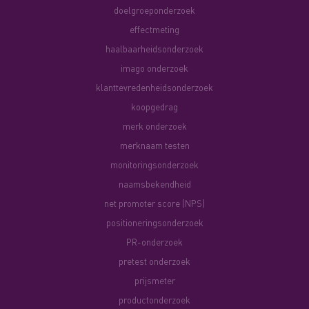
doelgroeponderzoek
effectmeting
haalbaarheidsonderzoek
imago onderzoek
klanttevredenheidsonderzoek
koopgedrag
merk onderzoek
merknaam testen
monitoringsonderzoek
naamsbekendheid
net promoter score (NPS)
positioneringsonderzoek
PR-onderzoek
pretest onderzoek
prijsmeter
productonderzoek