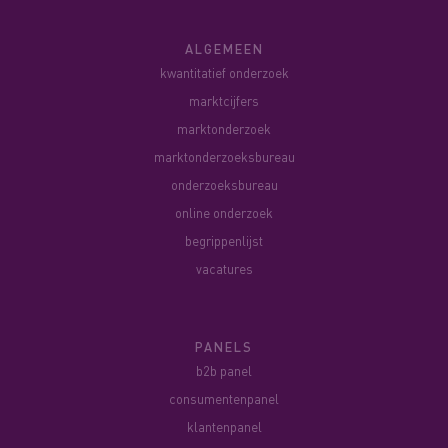
ALGEMEEN
kwantitatief onderzoek
marktcijfers
marktonderzoek
marktonderzoeksbureau
onderzoeksbureau
online onderzoek
begrippenlijst
vacatures
PANELS
b2b panel
consumentenpanel
klantenpanel