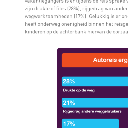
vakantiegangers is er tijdens de reis sprake v
zijn drukte of files (28%), rijgedrag van and
wegwerkzaamheden (17%). Gelukkig is er onde
heeft onderweg onenigheid binnen het reisgeze
kinderen op de achterbank hiervan de oorzaa