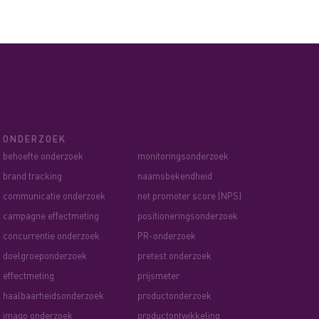
ONDERZOEK
behoefte onderzoek
monitoringsonderzoek
brand tracking
naamsbekendheid
communicatie onderzoek
net promoter score (NPS)
campagne effectmeting
positioneringsonderzoek
concurrentie onderzoek
PR-onderzoek
doelgroeponderzoek
pretest onderzoek
effectmeting
prijsmeter
haalbaarheidsonderzoek
productonderzoek
imago onderzoek
productontwikkeling