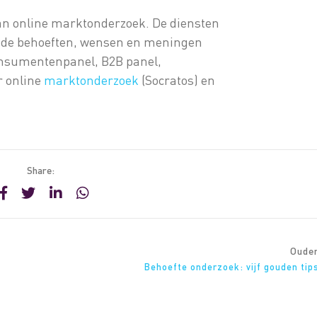
an online marktonderzoek. De diensten
s de behoeften, wensen en meningen
consumentenpanel, B2B panel,
r online
marktonderzoek
(Socratos) en
Share:
Oude
Behoefte onderzoek: vijf gouden tip