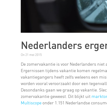
Nederlanders erge
On 21 mei 2015
De zomervakantie is voor Nederlanders niet a
Ergernissen tijdens vakantie komen regelmati
vakantiegangers heeft zelfs weleens een mi
worden vooral veroorzaakt door een tegenval
Desondanks gaan we graag op vakantie. Slecht
zomervakantie geweest. Dit blijkt uit
markto
Multiscope
onder 1.151 Nederlandse consum