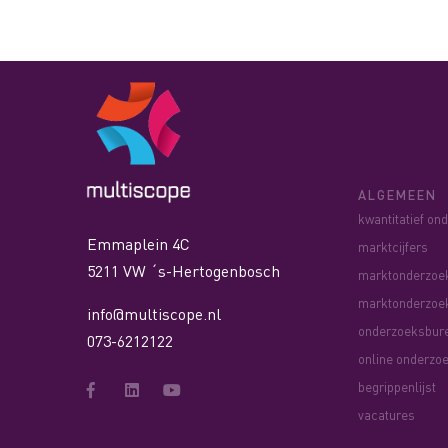
ALGEMEEN
kwantitatief on
Emmaplein 4C
marktcijfers
5211 VW ´s-Hertogenbosch
marktonderzoe
marktonderzoe
info@multiscope.nl
onderzoeksbur
073-6212122
online onderzo
begrippenlijst
vacatures