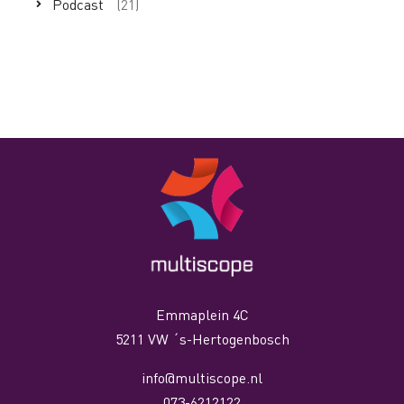
Podcast
(21)
Emmaplein 4C
5211 VW ´s-Hertogenbosch
info@multiscope.nl
073-6212122