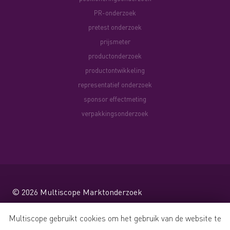
PR-onderzoek
pretest onderzoek
prijsmeter
productonderzoek
productontwikkeling
representatief onderzoek
sponsor effectmeting
verpakkingsonderzoek
© 2026
Multiscope Marktonderzoek
Website by Shareforce
Multiscope gebruikt cookies om het gebruik van de website te