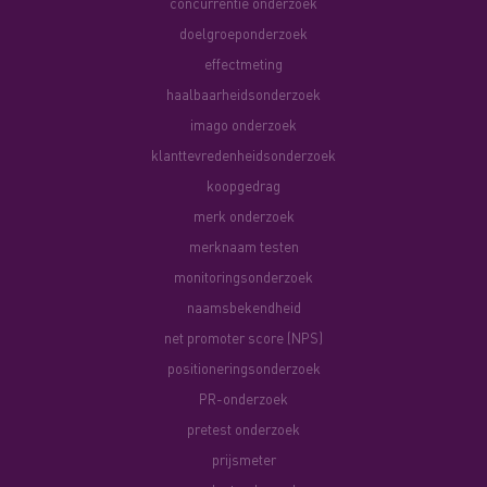
concurrentie onderzoek
doelgroeponderzoek
effectmeting
haalbaarheidsonderzoek
imago onderzoek
klanttevredenheidsonderzoek
koopgedrag
merk onderzoek
merknaam testen
monitoringsonderzoek
naamsbekendheid
net promoter score (NPS)
positioneringsonderzoek
PR-onderzoek
pretest onderzoek
prijsmeter