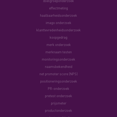
doelgroeponderzoek
effectmeting
haalbaarheidsonderzoek
imago onderzoek
klanttevredenheidsonderzoek
koopgedrag
merk onderzoek
merknaam testen
monitoringsonderzoek
naamsbekendheid
net promoter score (NPS)
positioneringsonderzoek
PR-onderzoek
pretest onderzoek
prijsmeter
productonderzoek