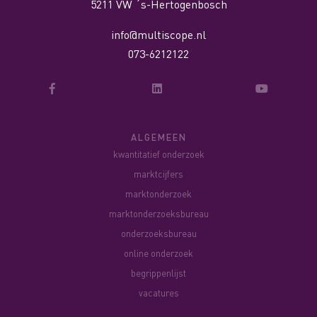
5211 VW ´s-Hertogenbosch
info@multiscope.nl
073-6212122
ALGEMEEN
kwantitatief onderzoek
marktcijfers
marktonderzoek
marktonderzoeksbureau
onderzoeksbureau
online onderzoek
begrippenlijst
vacatures