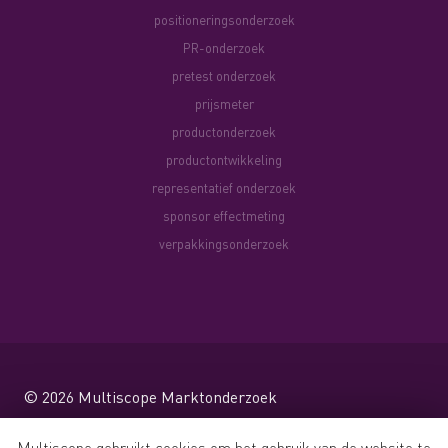
positioneringsonderzoek
PR-onderzoek
pretest onderzoek
prijsmeter
productonderzoek
productontwikkeling
representatief onderzoek
sponsor effectmeting
verpakkingsonderzoek
© 2026
Multiscope Marktonderzoek
Website by Shareforce
Multiscope gebruikt cookies om het gebruik van de website te