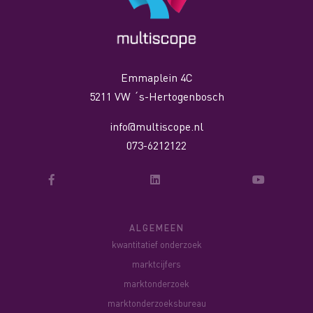
Emmaplein 4C
5211 VW ´s-Hertogenbosch
info@multiscope.nl
073-6212122
ALGEMEEN
kwantitatief onderzoek
marktcijfers
marktonderzoek
marktonderzoeksbureau