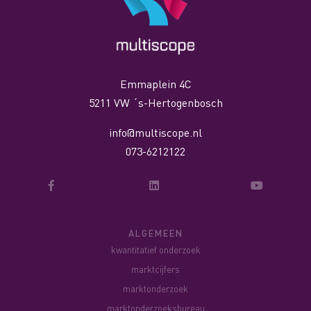
Emmaplein 4C
5211 VW ´s-Hertogenbosch
info@multiscope.nl
073-6212122
ALGEMEEN
kwantitatief onderzoek
marktcijfers
marktonderzoek
marktonderzoeksbureau