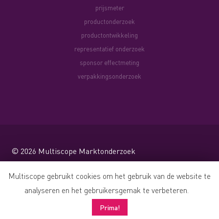
prijsmeter
productonderzoek
productontwikkeling
representatief onderzoek
sponsor effectmeting
verpakkingsonderzoek
© 2026
Multiscope Marktonderzoek
Website by Shareforce
Multiscope gebruikt cookies om het gebruik van de website te
analyseren en het gebruikersgemak te verbeteren.
Prima!