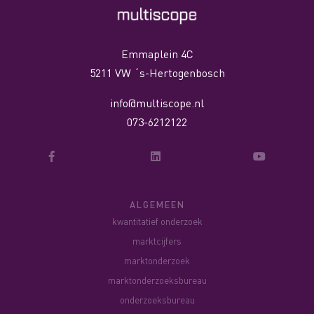
Emmaplein 4C
5211 VW ´s-Hertogenbosch
info@multiscope.nl
073-6212122
ALGEMEEN
kwantitatief onderzoek
marktcijfers
marktonderzoek
marktonderzoeksbureau
onderzoeksbureau