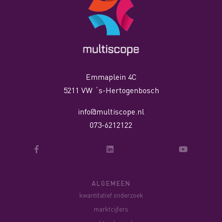
Emmaplein 4C
5211 VW ´s-Hertogenbosch
info@multiscope.nl
073-6212122
ALGEMEEN
kwantitatief onderzoek
marktcijfers