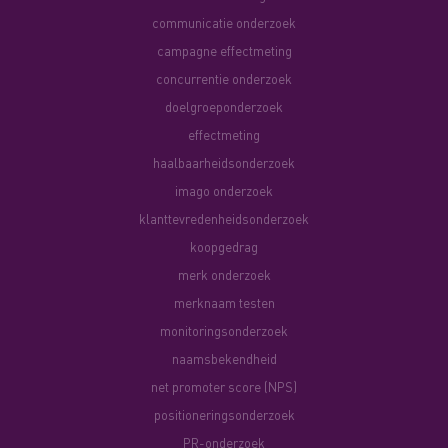
communicatie onderzoek
campagne effectmeting
concurrentie onderzoek
doelgroeponderzoek
effectmeting
haalbaarheidsonderzoek
imago onderzoek
klanttevredenheidsonderzoek
koopgedrag
merk onderzoek
merknaam testen
monitoringsonderzoek
naamsbekendheid
net promoter score (NPS)
positioneringsonderzoek
PR-onderzoek