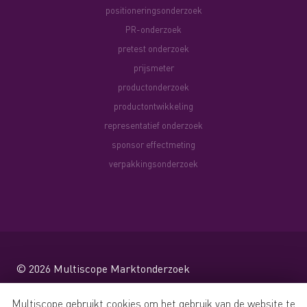
positioneringsonderzoek
PR-onderzoek
pretest onderzoek
prijsmeter
productonderzoek
productontwikkeling
representatief onderzoek
sponsor effectmeting
verpakkingsonderzoek
© 2026
Multiscope Marktonderzoek
Website by Shareforce
Multiscope gebruikt cookies om het gebruik van de website te