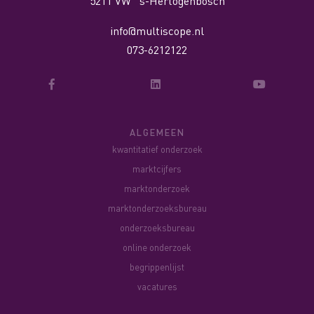
5211 VW ´s-Hertogenbosch
info@multiscope.nl
073-6212122
ALGEMEEN
kwantitatief onderzoek
marktcijfers
marktonderzoek
marktonderzoeksbureau
onderzoeksbureau
online onderzoek
begrippenlijst
vacatures