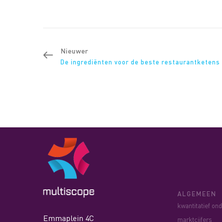
Nieuwer
De ingrediënten voor de beste restaurantketens
ALGEMEEN
kwantitatief on
Emmaplein 4C
marktcijfers