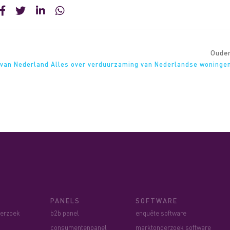
Oude
 van Nederland
Alles over verduurzaming van Nederlandse woninge
PANELS
SOFTWARE
derzoek
b2b panel
enquête software
consumentenpanel
marktonderzoek software