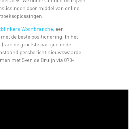
onderzoek. We ondersteunen bedrijven
beslissingen door middel van online
rzoeksoplossingen.
tblinkers Woonbranche
, een
met de beste positionering. In het
) van de grootste partijen in de
enstaand persbericht nieuwswaarde
emen met Sven de Bruijn via 073-