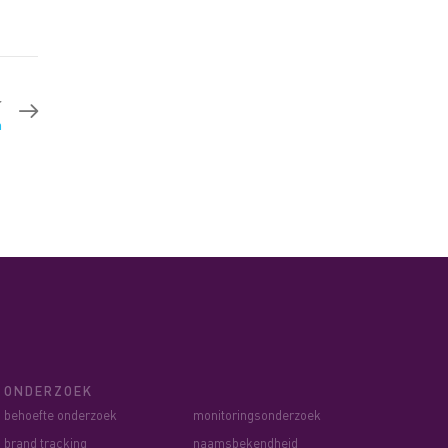
r
n
ONDERZOEK
behoefte onderzoek
monitoringsonderzoek
brand tracking
naamsbekendheid