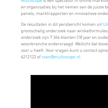
Multiscope
is een specialist in online markt
en organisaties bij het nemen van de juiste 
panels, marktrapporten en innovatieve onde
De resultaten in dit persbericht komen uit
Ui
grootschalig onderzoek naar winkelformules 
onderzoek zijn 7.366 klanten (18 jaar en ouder
woonbranche ondervraagd. Wellicht dat bov
voor u heeft. Voor vragen kunt u contact opn
6212122 of
sven@multiscope.nl
.