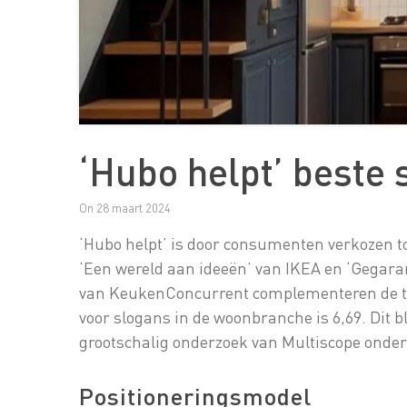
‘Hubo helpt’ best
On 28 maart 2024
‘Hubo helpt’ is door consumenten verkozen t
‘Een wereld aan ideeën’ van IKEA en ‘Gegara
van KeukenConcurrent complementeren de top
voor slogans in de woonbranche is 6,69. Dit bl
grootschalig onderzoek van Multiscope onde
Positioneringsmodel