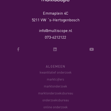
Emmaplein 4C
5211 VW ´s-Hertogenbosch
info@multiscope.nl
073-6212122
ALGEMEEN
kwantitatief onderzoek
marktcijfers
marktonderzoek
marktonderzoeksbureau
onderzoeksbureau
online onderzoek